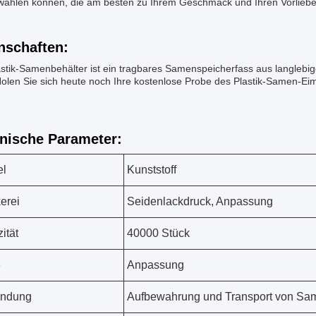
wählen können, die am besten zu Ihrem Geschmack und Ihren Vorliebe
nschaften:
stik-Samenbehälter ist ein tragbares Samenspeicherfass aus langlebige
olen Sie sich heute noch Ihre kostenlose Probe des Plastik-Samen-Eim
nische Parameter:
el
Kunststoff
erei
Seidenlackdruck, Anpassung
ität
40000 Stück
e
Anpassung
ndung
Aufbewahrung und Transport von Sa