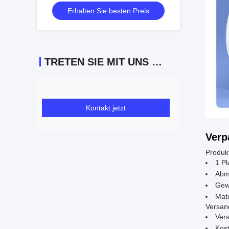
Erhalten Sie besten Preis
TRETEN SIE MIT UNS IN VERBINDUNG
Kontakt jetzt
Verp
Produk
1 Pl
Abm
Gewi
Mate
Versan
Ver
Kost