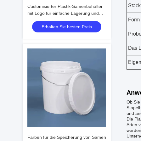
Stack
Customisierter Plastik-Samenbehälter
mit Logo für einfache Lagerung und
Form
Stapelung
Erhalten Sie besten Preis
Prob
Das 
Eigen
Anw
Ob Sie 
Stapelb
und an
Die Pla
Arten 
werden,
Untern
Farben für die Speicherung von Samen