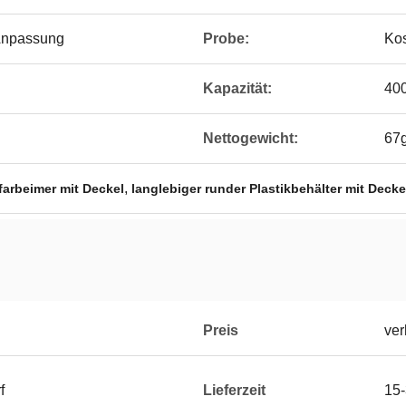
Anpassung
Probe:
Kos
Kapazität:
40
Nettogewicht:
67g
,
farbeimer mit Deckel
langlebiger runder Plastikbehälter mit Decke
Preis
ver
f
Lieferzeit
15-