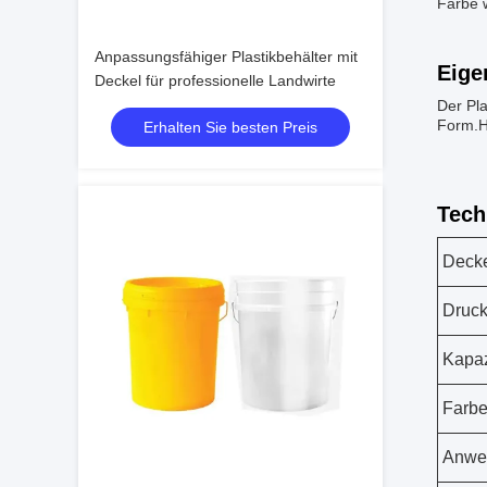
Farbe 
Anpassungsfähiger Plastikbehälter mit
Eige
Deckel für professionelle Landwirte
Der Pla
Form.H
Erhalten Sie besten Preis
Tech
Deck
Druck
Kapaz
Farb
Anwe