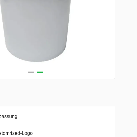
passung
stomrized-Logo