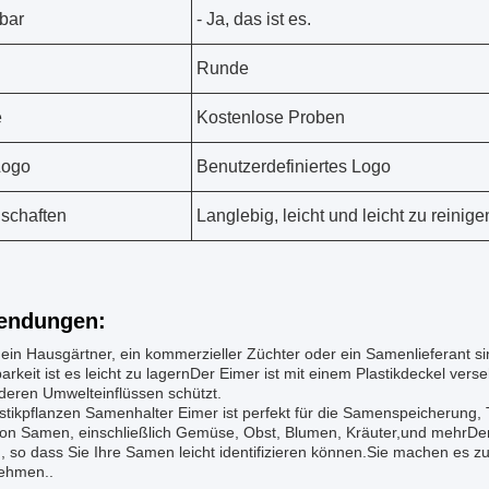
bar
- Ja, das ist es.
Runde
e
Kostenlose Proben
Logo
Benutzerdefiniertes Logo
schaften
Langlebig, leicht und leicht zu reinige
endungen:
ein Hausgärtner, ein kommerzieller Züchter oder ein Samenlieferant si
arkeit ist es leicht zu lagernDer Eimer ist mit einem Plastikdeckel ver
deren Umwelteinflüssen schützt.
stikpflanzen Samenhalter Eimer ist perfekt für die Samenspeicherung, T
von Samen, einschließlich Gemüse, Obst, Blumen, Kräuter,und mehrDe
 so dass Sie Ihre Samen leicht identifizieren können.Sie machen es zu
ehmen..