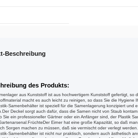
t-Beschreibung
hreibung des Produkts:
enlager aus Kunststoff ist aus hochwertigem Kunststoff gefertigt, so da
offmaterial macht es auch leicht zu reinigen, so dass Sie die Hygiene 
stik-Samenbehälter ist speziell für die Samenlagerung konzipiert und e
Der Deckel sorgt auch dafür, dass die Samen nicht von Staub kontamin
b Sie ein professioneller Gärtner oder ein Anfänger sind, der Plastik 
Gartenarsenal.FrüchteDer Eimer hat eine große Kapazität, so daß ma
ich Sorgen machen zu müssen, daß sie vermischt oder verlegt werden.
stik-Samenbehälter ist nicht nur praktisch, sondern auch ästhetisch a