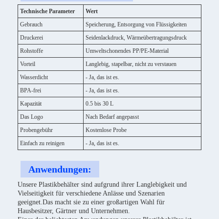
Technische Parameter
Wert
Gebrauch
Speicherung, Entsorgung von Flüssigkeiten
Druckerei
Seidenlackdruck, Wärmeübertragungsdruck
Rohstoffe
Umweltschonendes PP/PE-Material
Vorteil
Langlebig, stapelbar, nicht zu verstauen
Wasserdicht
- Ja, das ist es.
BPA-frei
- Ja, das ist es.
Kapazität
0.5 bis 30 L
Das Logo
Nach Bedarf angepasst
Probengebühr
Kostenlose Probe
Einfach zu reinigen
- Ja, das ist es.
Anwendungen:
Unsere Plastikbehälter sind aufgrund ihrer Langlebigkeit und
Vielseitigkeit für verschiedene Anlässe und Szenarien
geeignet.Das macht sie zu einer großartigen Wahl für
Hausbesitzer, Gärtner und Unternehmen.