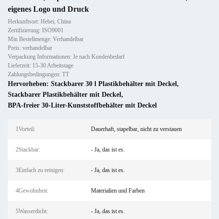
eigenes Logo und Druck
Herkunftsort: Hebei, China
Zertifizierung: ISO9001
Min Bestellmenge: Verhandelbar
Preis: verhandelbar
Verpackung Informationen: Je nach Kundenbedarf
Lieferzeit: 15-30 Arbeitstage
Zahlungsbedingungen: TT
Hervorheben:
Stackbarer 30 l Plastikbehälter mit Deckel
,
Stackbarer Plastikbehälter mit Deckel
,
BPA-freier 30-Liter-Kunststoffbehälter mit Deckel
1Vorteil:
Dauerhaft, stapelbar, nicht zu verstauen
2Stackbar:
- Ja, das ist es.
3Einfach zu reinigen:
- Ja, das ist es.
4Gewohnheit:
Materialien und Farben
5Wasserdicht:
- Ja, das ist es.