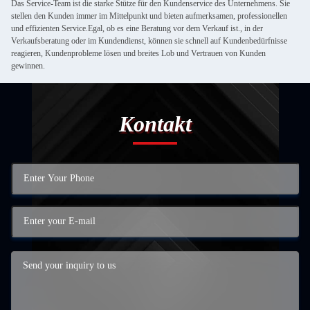
Das Service-Team ist die starke Stütze für den Kundenservice des Unternehmens. Sie
stellen den Kunden immer im Mittelpunkt und bieten aufmerksamen, professionellen
und effizienten Service.Egal, ob es eine Beratung vor dem Verkauf ist., in der
Verkaufsberatung oder im Kundendienst, können sie schnell auf Kundenbedürfnisse
reagieren, Kundenprobleme lösen und breites Lob und Vertrauen von Kunden
gewinnen.
Kontakt