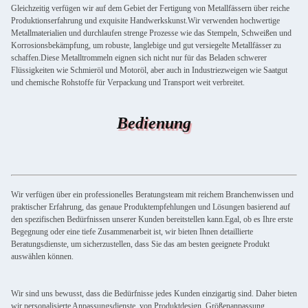
Gleichzeitig verfügen wir auf dem Gebiet der Fertigung von Metallfässern über reiche
Produktionserfahrung und exquisite Handwerkskunst.Wir verwenden hochwertige
Metallmaterialien und durchlaufen strenge Prozesse wie das Stempeln, Schweißen und
Korrosionsbekämpfung, um robuste, langlebige und gut versiegelte Metallfässer zu
schaffen.Diese Metalltrommeln eignen sich nicht nur für das Beladen schwerer
Flüssigkeiten wie Schmieröl und Motoröl, aber auch in Industriezweigen wie Saatgut
und chemische Rohstoffe für Verpackung und Transport weit verbreitet.
Bedienung
Wir verfügen über ein professionelles Beratungsteam mit reichem Branchenwissen und
praktischer Erfahrung, das genaue Produktempfehlungen und Lösungen basierend auf
den spezifischen Bedürfnissen unserer Kunden bereitstellen kann.Egal, ob es Ihre erste
Begegnung oder eine tiefe Zusammenarbeit ist, wir bieten Ihnen detaillierte
Beratungsdienste, um sicherzustellen, dass Sie das am besten geeignete Produkt
auswählen können.
Wir sind uns bewusst, dass die Bedürfnisse jedes Kunden einzigartig sind. Daher bieten
wir personalisierte Anpassungsdienste, von Produktdesign, Größenanpassung,