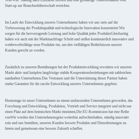
Win-Win".ständig nach Exzellenz streben und eine großartige Transformation vom
Start-up zur Branchenführerschaft erreichen.
Im Laufe der Entwicklung unseres Unternehmens haben wir uns stets auf die
Verbesserung der Produktqualität und technologische Innovation konzentriert.Wir
sorgen für die hervorragende Leistung und hohe Qualität jedes ProduktsGleichzeitig
halten wir auch mit der Marktnachfrage Schritt und stellen kontinuierlich innovative und
wettbewerbsfähige neue Produkte ein, um den vielfältigen Bedürfnissen unserer
Kunden gerecht zu werden.
Zusätzlich zu unseren Bemühungen bei der Produktentwicklung erweitern wir unseren
Markt aktiv und knüpfen langfristige stabile Kooperationsbeziehungen mit zahlreichen
namhaften Unternehmen.Das Vertrauen und die Unterstützung dieser Partner haben
starke Garantien für die rasche Entwicklung unseres Unternehmens gegeben.
Heutzutage ist unser Unternehmen zu einem umfassenden Unternehmen geworden, das
Forschung und Entwicklung, Produktion, Vertrieb und Service integriert und nicht nur
einen Platz auf dem heimischen Markt einnimmt,Die EU-Kommission hat eine Reihe
vonWir werden den Unternehmensgeist weiterhin aufrechterhalten, ständig innovativ
sein und uns bemühen, unseren Kunden bessere Produkte und Dienstleistungen zu
bieten.und gemeinsam eine bessere Zukunft schaffen.